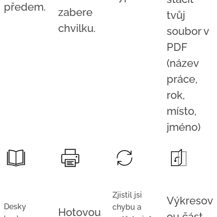
předem.
zabere
tvůj
chvilku.
soubor v
PDF
(název
práce,
rok,
místo,
jméno)
Zjistil jsi
Výkresov
Desky
chybu a
Hotovou
ou část