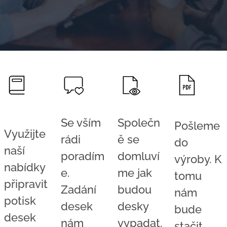
Se vším
Společn
Pošleme
Využijte
rádi
ě se
do
naší
poradím
domluví
výroby. K
nabídky
e.
me jak
tomu
připravit
Zadání
budou
nám
potisk
desek
desky
bude
desek
nám
vypadat.
stačit