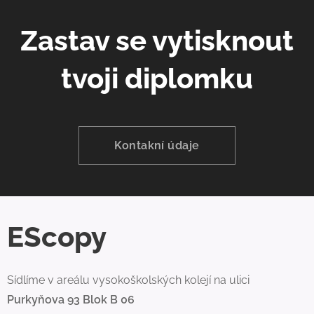
Zastav se vytisknout
tvoji diplomku
Kontakní údaje
EScopy
Sídlíme v areálu vysokoškolských kolejí na ulici
Purkyňova 93 Blok B 06