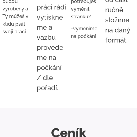
budou
potřebuješ
práci rádi
vyrobeny a
ručně
vyměnit
vytiskne
Ty můžeš v
stránku?
složíme
klidu psát
me a
-vyměníme
na daný
svoji práci.
vazbu
na počkání
formát.
provede
me na
počkání
/ dle
pořadí.
Ceník